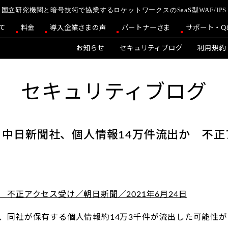
国立研究機関と暗号技術で協業するロケットワークスのSaaS型WAF/IPS
て
料金
導入企業さまの声
パートナーさま
サポート・Q
お知らせ
セキュリティブログ
利用規約
セキュリティブログ
中日新聞社、個人情報14万件流出か 不正
不正アクセス受け／朝日新聞／2021年6月24日
日、同社が保有する個人情報約14万3千件が流出した可能性