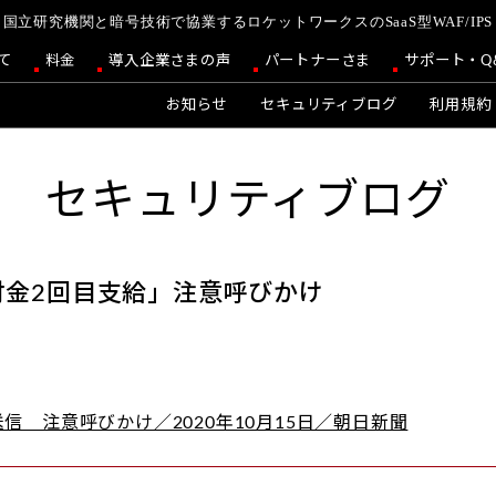
国立研究機関と暗号技術で協業するロケットワークスのSaaS型WAF/IPS
て
料金
導入企業さまの声
パートナーさま
サポート・Q
お知らせ
セキュリティブログ
利用規約
セキュリティブログ
付金2回目支給」注意呼びかけ
信 注意呼びかけ／2020年10月15日／朝日新聞