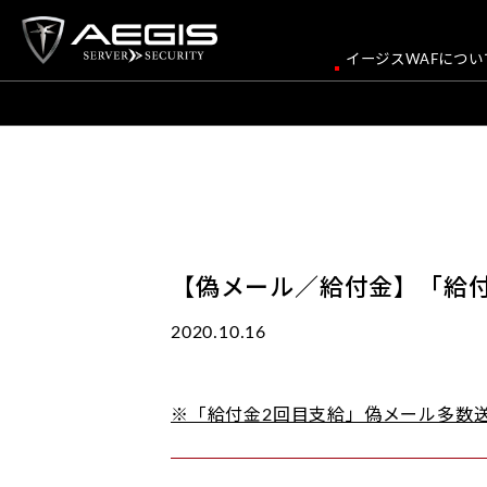
イージスWAFについ
【偽メール／給付金】「給
2020.10.16
※「給付金2回目支給」偽メール多数送