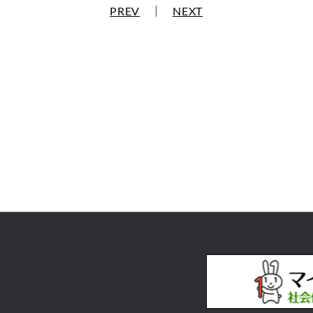
PREV
｜
NEXT