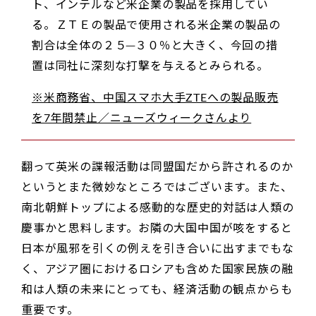
ト、インテルなど米企業の製品を採用してい
る。ＺＴＥの製品で使用される米企業の製品の
割合は全体の２５─３０％と大きく、今回の措
置は同社に深刻な打撃を与えるとみられる。
※米商務省、中国スマホ大手ZTEへの製品販売
を7年間禁止／ニューズウィークさんより
翻って英米の諜報活動は同盟国だから許されるのか
というとまた微妙なところではございます。また、
南北朝鮮トップによる感動的な歴史的対話は人類の
慶事かと思料します。お隣の大国中国が咳をすると
日本が風邪を引くの例えを引き合いに出すまでもな
く、アジア圏におけるロシアも含めた国家民族の融
和は人類の未来にとっても、経済活動の観点からも
重要です。