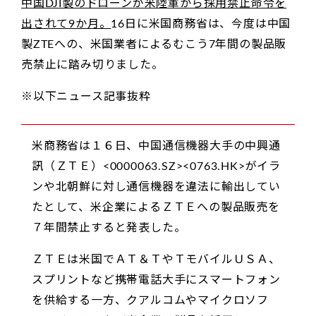
中国DJI製のドローンが米陸軍から採用禁止命令を
出されて9か月。
16日に米国商務省は、今度は中国
製ZTEへの、米国業者によるむこう7年間の製品販
売禁止に踏み切りました。
※以下ニュース記事抜粋
米商務省は１６日、中国通信機器大手の中興通
訊（ＺＴＥ）<0000063.SZ><0763.HK>がイラ
ンや北朝鮮に対し通信機器を違法に輸出してい
たとして、米企業によるＺＴＥへの製品販売を
７年間禁止すると発表した。
ＺＴＥは米国でＡＴ＆ＴやＴモバイルＵＳＡ、
スプリントなど携帯電話大手にスマートフォン
を供給する一方、クアルコムやマイクロソフ