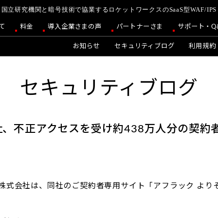
国立研究機関と暗号技術で協業するロケットワークスのSaaS型WAF/IPS
て
料金
導入企業さまの声
パートナーさま
サポート・Q
お知らせ
セキュリティブログ
利用規約
セキュリティブログ
、不正アクセスを受け約438万人分の契約
保険株式会社は、同社のご契約者専用サイト「アフラック よ