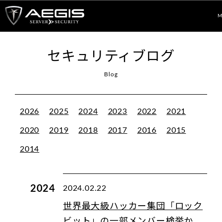
M
セキュリティブログ
Blog
2026
2025
2024
2023
2022
2021
2020
2019
2018
2017
2016
2015
2014
2024
2024.02.22
世界最大級ハッカー集団「ロック
ビット」の一部メンバー検挙か