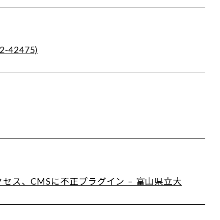
-42475)
ス、CMSに不正プラグイン – 富山県立大