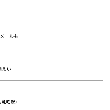
迫メールも
漏えい
注意喚起）