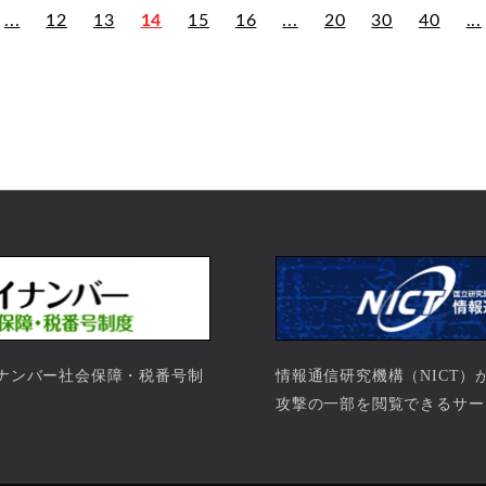
...
12
13
14
15
16
...
20
30
40
...
ナンバー社会保障・税番号制
情報通信研究機構（NICT
。
攻撃の一部を閲覧できるサー